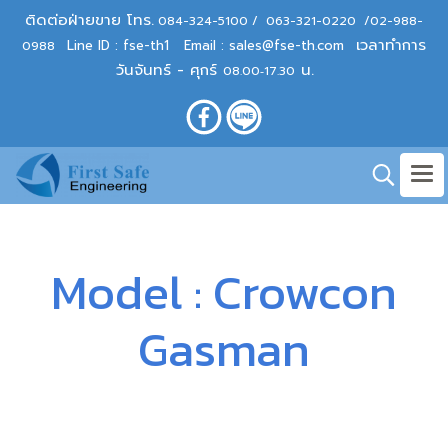
ติดต่อฝ่ายขาย โทร.
084-324-5100
/
063-321-0220
/
02-988-
เวลาทำการ
Line ID : fse-th1
Email :
sales@fse-th.com
0988
วันจันทร์ - ศุกร์
น.
08.00‐17.30
Model : Crowcon
Gasman