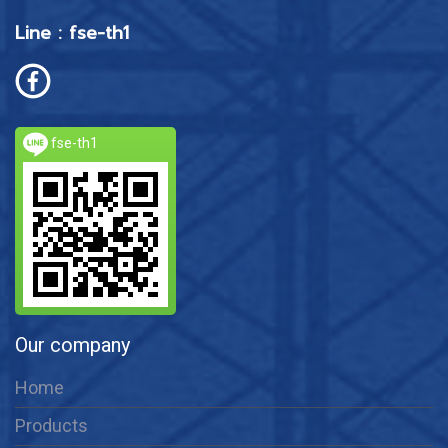
Line : fse-th1
fse-th1
Our company
Home
Products