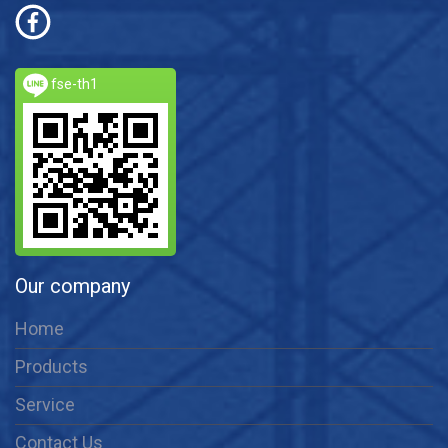
fse-th1
Our company
Home
Products
Service
Contact Us